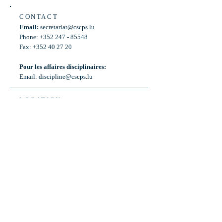
CONTACT
Email:
secretariat@cscps.lu
Phone: +352 247 - 85548
Fax: +352 40 27 20
Pour les affaires disciplinaires:
Email:
discipline@cscps.lu
LOCATION
2, rue Thomas Edison
L-1445 Strassen,
Luxembourg
OPENING HOURS
Mon - Fri: 8:30am - 12am
Weekend: Closed
Bus: ligne 22,