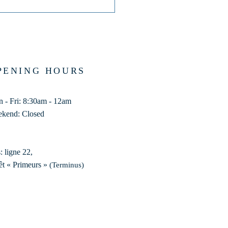
PENING HOURS
 - Fri: 8:30am - 12am
kend: Closed
: ligne 22,
êt « Primeurs »
(Terminus)​