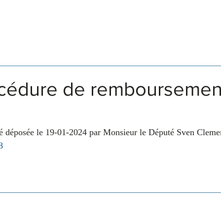
Législation
Membres
Commissions
océdure de remboursement
té déposée le 19-01-2024 par Monsieur le Député Sven Clemen
8