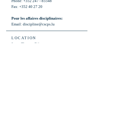
Phone: +352 247 - 85548
Fax: +352 40 27 20
Pour les affaires disciplinaires:
Email:
discipline@cscps.lu
LOCATION
2, rue Thomas Edison
L-1445 Strassen,
Luxembourg
OPENING HOURS
Mon - Fri: 8:30am - 12am
Weekend: Closed
Bus: ligne 22,
Arrêt « Primeurs »
(Terminus)​
Back to Top