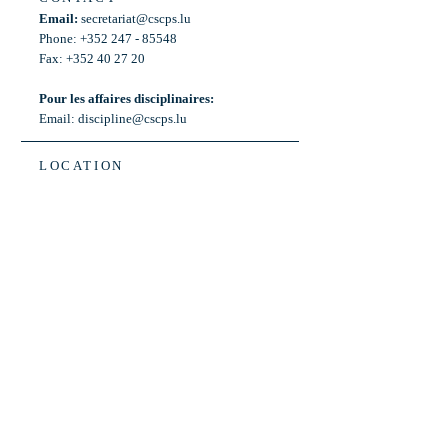
Email:
secretariat@cscps.lu
Phone: +352 247 - 85548
Fax: +352 40 27 20
Pour les affaires disciplinaires:
Email:
discipline@cscps.lu
LOCATION
2, rue Thomas Edison
L-1445 Strassen,
Luxembourg
OPENING HOURS
Mon - Fri: 8:30am - 12am
Weekend: Closed
Bus: ligne 22,
Arrêt « Primeurs »
(Terminus)​