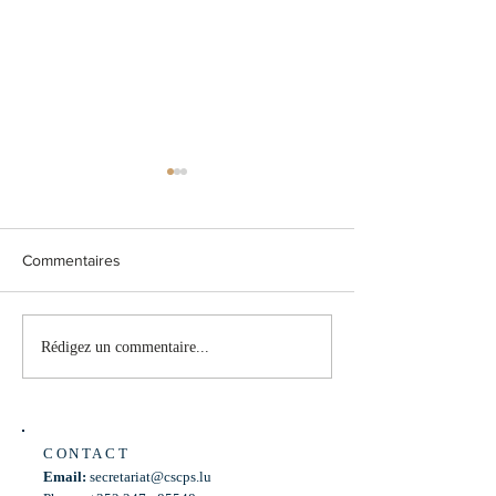
1017 : Personnel para-
883 : Suivi de l
médical
Covid-19
Madame Martine Deprez,
La question n°883 a 
Commentaires
Ministre de la Santé et de la
le 13-06-2024 par M
Sécurité sociale, a répondu à la
Députée Alexandra 
question n°1017 de Monsieur
Consulter le détail du
Rédigez un commentaire...
Laurent Mosar, Député ,...
883
CONTACT
Email:
secretariat@cscps.lu