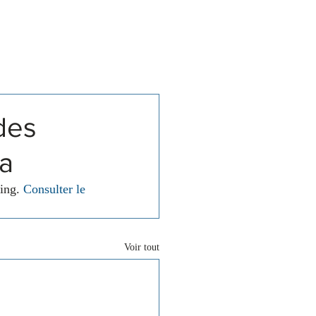
Associations
Contact
des
ea
ing. 
Consulter le 
Voir tout