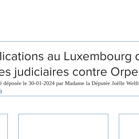
Législation
Membres
Commissions
plications au Luxembourg 
s judiciaires contre Orp
té déposée le 30-01-2024 par Madame la Députée Joëlle Welfr
9