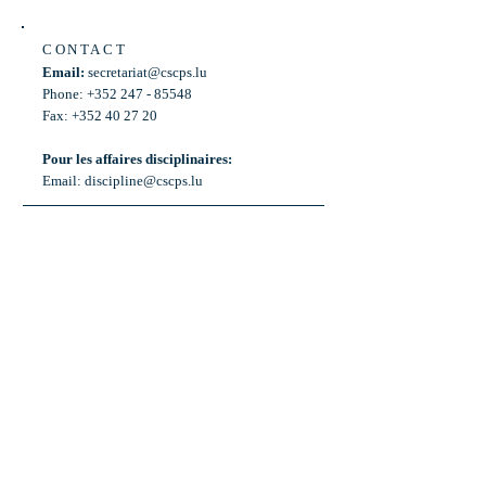
CONTACT
Email:
secretariat@cscps.lu
Phone: +352 247 - 85548
Fax: +352 40 27 20
Pour les affaires disciplinaires:
Email:
discipline@cscps.lu
LOCATION
2, rue Thomas Edison
L-1445 Strassen,
Luxembourg
OPENING HOURS
Mon - Fri: 8:30am - 12am
Weekend: Closed