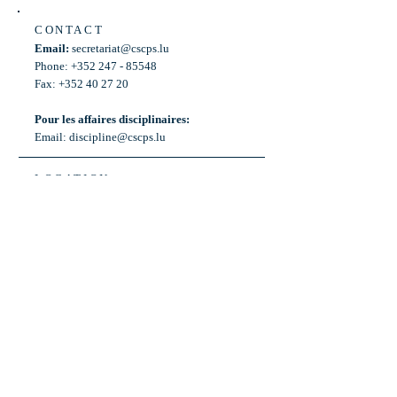
CONTACT
Email:
secretariat@cscps.lu
Phone: +352 247 - 85548
Fax: +352 40 27 20
Pour les affaires disciplinaires:
Email:
discipline@cscps.lu
LOCATION
2, rue Thomas Edison
L-1445 Strassen,
Luxembourg
OPENING HOURS
Mon - Fri: 8:30am - 12am
Weekend: Closed
Bus: ligne 22,