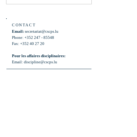
CONTACT
Email:
secretariat@cscps.lu
Phone: +352 247 - 85548
Fax: +352 40 27 20
Pour les affaires disciplinaires:
Email:
discipline@cscps.lu
LOCATION
2, rue Thomas Edison
L-1445 Strassen,
Luxembourg
OPENING HOURS
Mon - Fri: 8:30am - 12am
Weekend: Closed