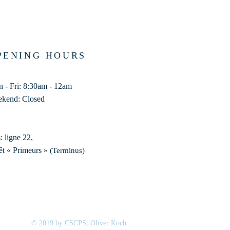
PENING HOURS
 - Fri: 8:30am - 12am
kend: Closed
: ligne 22,
êt « Primeurs »
(Terminus)​
© 2019 by CSCPS, Oliver Koch