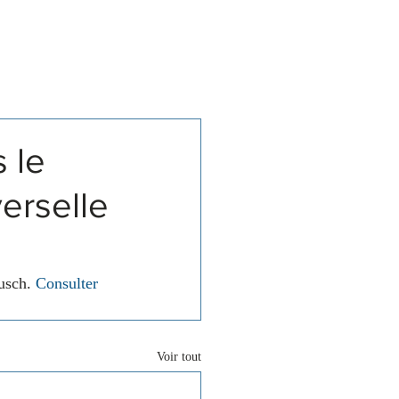
Associations
Contact
 le
erselle
usch. 
Consulter 
Voir tout