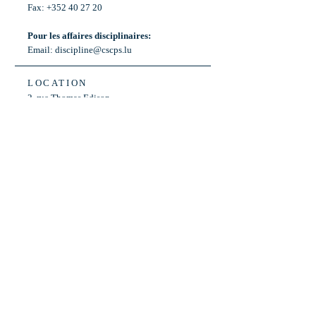
Fax: +352 40 27 20
Pour les affaires disciplinaires:
Email:
discipline@cscps.lu
LOCATION
2, rue Thomas Edison
L-1445 Strassen,
Luxembourg
OPENING HOURS
Mon - Fri: 8:30am - 12am
Weekend: Closed
Bus: ligne 22,
Arrêt « Primeurs »
(Terminus)​
Back to Top