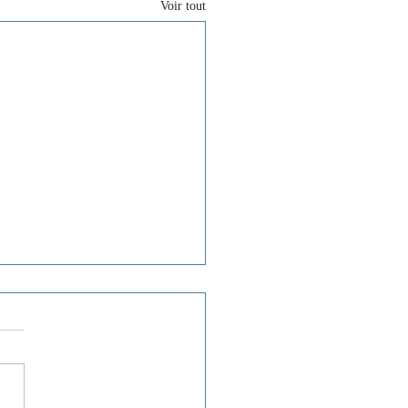
Voir tout
: Suivi de la pandémie
d-19
stion n°883 a été déposée le
-2024 par Madame la Députée
dra Schoos. Consulter le détail