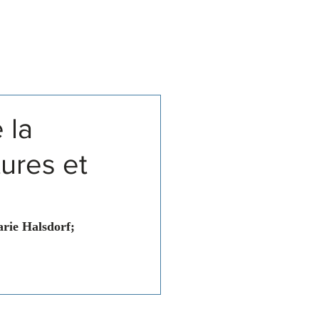
Associations
Contact
 la
tures et
rie Halsdorf; 