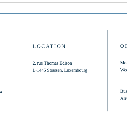
du dos
O
LOCATION
Mon
2, rue Thomas Edison
Wee
L-1445 Strassen,
Luxembourg
Bus
s:
Arr