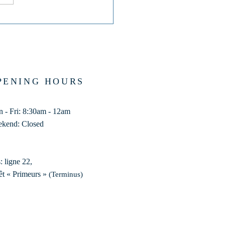
sier n° 883
PENING HOURS
 - Fri: 8:30am - 12am
kend: Closed
: ligne 22,
êt « Primeurs »
(Terminus)​