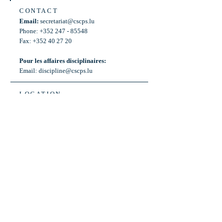
CONTACT
Email:
secretariat@cscps.lu
Phone: +352 247 - 85548
Fax: +352 40 27 20
Pour les affaires disciplinaires:
Email:
discipline@cscps.lu
LOCATION
2, rue Thomas Edison
L-1445 Strassen,
Luxembourg
OPENING HOURS
Mon - Fri: 8:30am - 12am
Weekend: Closed
Bus: ligne 22,
Arrêt « Primeurs »
(Terminus)​