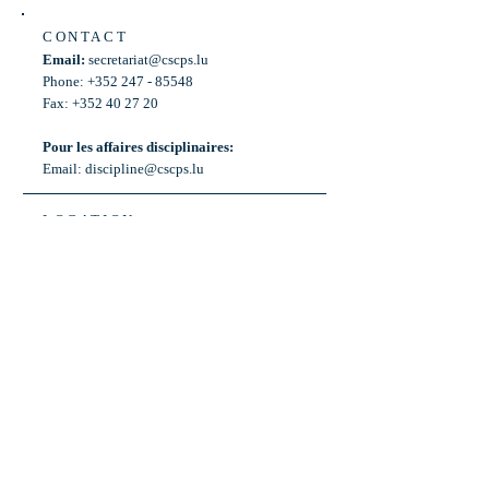
CONTACT
Email:
secretariat@cscps.lu
Phone: +352 247 - 85548
Fax: +352 40 27 20
Pour les affaires disciplinaires:
Email:
discipline@cscps.lu
LOCATION
2, rue Thomas Edison
L-1445 Strassen,
Luxembourg
OPENING HOURS
Mon - Fri: 8:30am - 12am
Weekend: Closed
Bus: ligne 22,