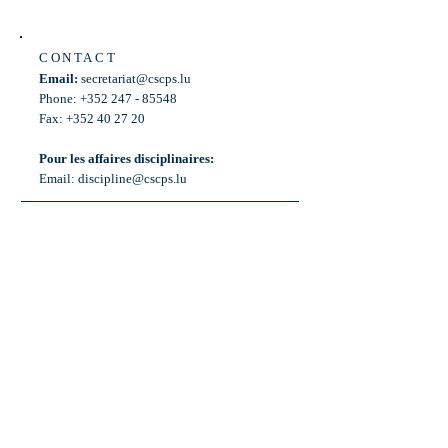
CONTACT
Email:
secretariat@cscps.lu
Phone: +352 247 - 85548
Fax: +352 40 27 20
Pour les affaires disciplinaires:
Email:
discipline@cscps.lu
LOCATION
2, rue Thomas Edison
L-1445 Strassen,
Luxembourg
OPENING HOURS
Mon - Fri: 8:30am - 12am
Weekend: Closed