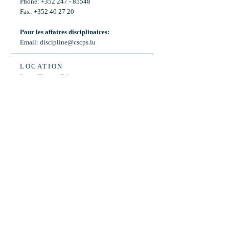
Phone: +352 247 - 85548
Fax: +352 40 27 20
Pour les affaires disciplinaires:
Email:
discipline@cscps.lu
LOCATION
2, rue Thomas Edison
L-1445 Strassen,
Luxembourg
OPENING HOURS
Mon - Fri: 8:30am - 12am
Weekend: Closed
Bus: ligne 22,
Arrêt « Primeurs »
(Terminus)​
Back to Top