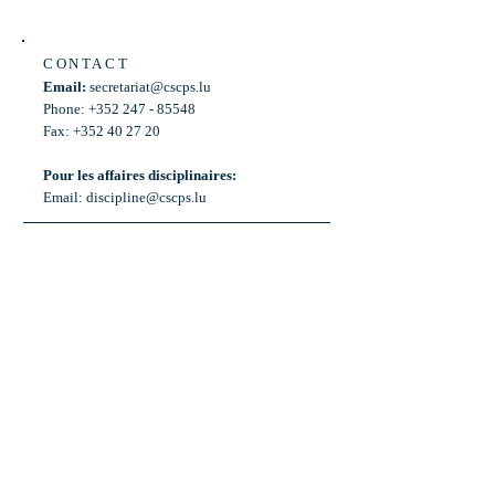
CONTACT
Email:
secretariat@cscps.lu
Phone: +352 247 - 85548
Fax: +352 40 27 20
Pour les affaires disciplinaires:
Email:
discipline@cscps.lu
LOCATION
2, rue Thomas Edison
L-1445 Strassen,
Luxembourg
OPENING HOURS
Mon - Fri: 8:30am - 12am
Weekend: Closed