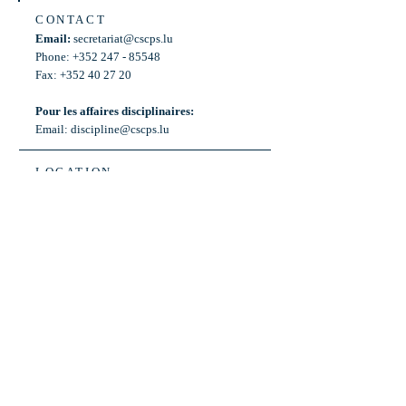
CONTACT
Email:
secretariat@cscps.lu
Phone: +352 247 - 85548
Fax: +352 40 27 20
Pour les affaires disciplinaires:
Email:
discipline@cscps.lu
LOCATION
2, rue Thomas Edison
L-1445 Strassen,
Luxembourg
OPENING HOURS
Mon - Fri: 8:30am - 12am
Weekend: Closed
Bus: ligne 22,
Arrêt « Primeurs »
(Terminus)​