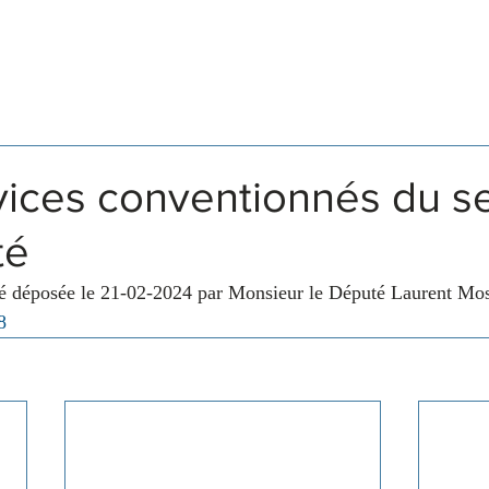
Législation
Membres
Commissions
vices conventionnés du s
té
té déposée le 21-02-2024 par Monsieur le Député Laurent Mos
8