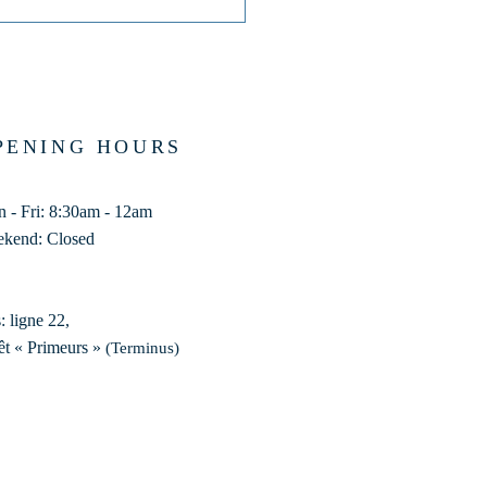
PENING HOURS
 - Fri: 8:30am - 12am
kend: Closed
: ligne 22,
êt « Primeurs »
(Terminus)​