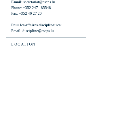
Email:
secretariat@cscps.lu
Phone: +352 247 - 85548
Fax: +352 40 27 20
Pour les affaires disciplinaires:
Email:
discipline@cscps.lu
LOCATION
2, rue Thomas Edison
L-1445 Strassen,
Luxembourg
OPENING HOURS
Mon - Fri: 8:30am - 12am
Weekend: Closed
Bus: ligne 22,
Arrêt « Primeurs »
(Terminus)​