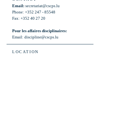
Email:
secretariat@cscps.lu
Phone: +352 247 - 85548
Fax: +352 40 27 20
Pour les affaires disciplinaires:
Email:
discipline@cscps.lu
LOCATION
2, rue Thomas Edison
L-1445 Strassen,
Luxembourg
OPENING HOURS
Mon - Fri: 8:30am - 12am
Weekend: Closed
Bus: ligne 22,
Arrêt « Primeurs »
(Terminus)​