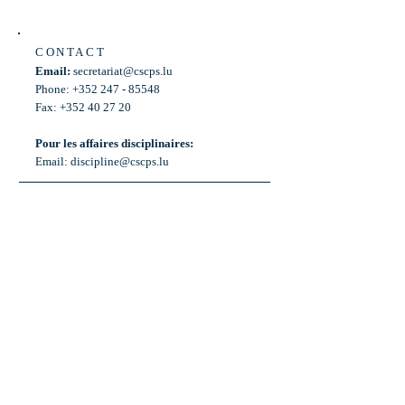
CONTACT
Email:
secretariat@cscps.lu
Phone: +352 247 - 85548
Fax: +352 40 27 20
Pour les affaires disciplinaires:
Email:
discipline@cscps.lu
LOCATION
2, rue Thomas Edison
L-1445 Strassen,
Luxembourg
OPENING HOURS
Mon - Fri: 8:30am - 12am
Weekend: Closed