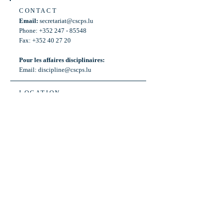
CONTACT
Email:
secretariat@cscps.lu
Phone: +352 247 - 85548
Fax: +352 40 27 20
Pour les affaires disciplinaires:
Email:
discipline@cscps.lu
LOCATION
2, rue Thomas Edison
L-1445 Strassen,
Luxembourg
OPENING HOURS
Mon - Fri: 8:30am - 12am
Weekend: Closed
Bus: ligne 22,
Arrêt « Primeurs »
(Terminus)​