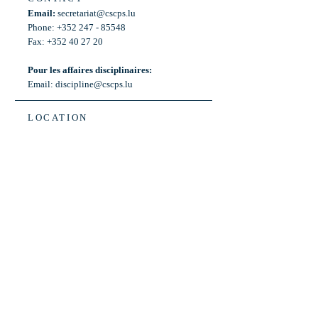
Email:
secretariat@cscps.lu
Phone: +352 247 - 85548
Fax: +352 40 27 20
Pour les affaires disciplinaires:
Email:
discipline@cscps.lu
LOCATION
2, rue Thomas Edison
L-1445 Strassen,
Luxembourg
OPENING HOURS
Mon - Fri: 8:30am - 12am
Weekend: Closed
Bus: ligne 22,
Arrêt « Primeurs »
(Terminus)​