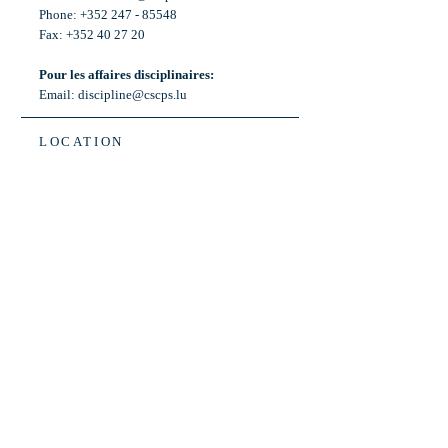
Phone: +352 247 - 85548
Fax: +352 40 27 20
Pour les affaires disciplinaires:
Email:
discipline@cscps.lu
LOCATION
2, rue Thomas Edison
L-1445 Strassen,
Luxembourg
OPENING HOURS
Mon - Fri: 8:30am - 12am
Weekend: Closed
Bus: ligne 22,
Arrêt « Primeurs »
(Terminus)​
Back to Top