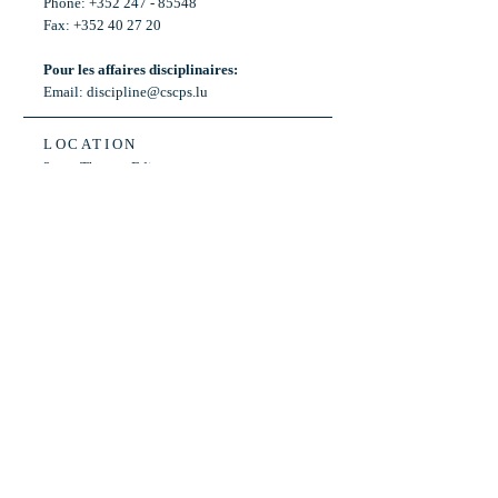
Phone: +352 247 - 85548
Fax: +352 40 27 20
Pour les affaires disciplinaires:
Email:
discipline@cscps.lu
LOCATION
2, rue Thomas Edison
L-1445 Strassen,
Luxembourg
OPENING HOURS
Mon - Fri: 8:30am - 12am
Weekend: Closed
Bus: ligne 22,
Arrêt « Primeurs »
(Terminus)​
Back to Top