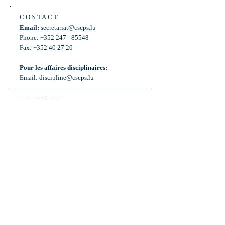
CONTACT
Email:
secretariat@cscps.lu
Phone: +352 247 - 85548
Fax: +352 40 27 20
Pour les affaires disciplinaires:
Email:
discipline@cscps.lu
LOCATION
2, rue Thomas Edison
L-1445 Strassen,
Luxembourg
OPENING HOURS
Mon - Fri: 8:30am - 12am
Weekend: Closed
Bus: ligne 22,