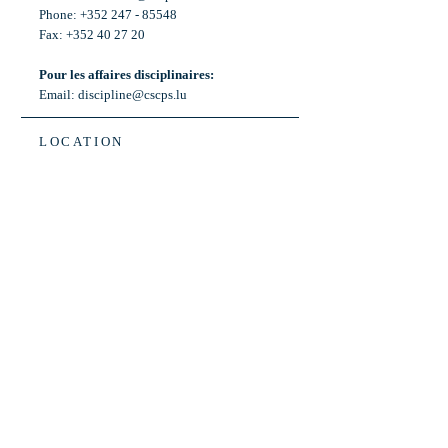
Phone: +352 247 - 85548
Fax: +352 40 27 20
Pour les affaires disciplinaires:
Email:
discipline@cscps.lu
LOCATION
2, rue Thomas Edison
L-1445 Strassen,
Luxembourg
OPENING HOURS
Mon - Fri: 8:30am - 12am
Weekend: Closed
Bus: ligne 22,
Arrêt « Primeurs »
(Terminus)​
Back to Top