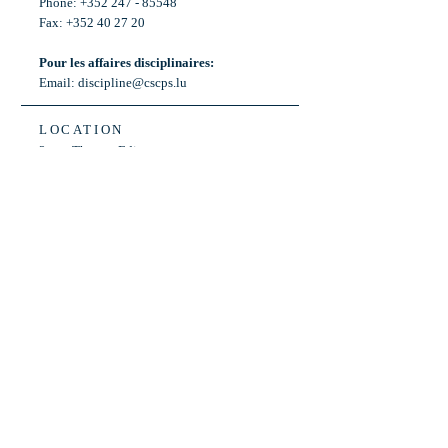
Phone: +352 247 - 85548
Fax: +352 40 27 20
Pour les affaires disciplinaires:
Email:
discipline@cscps.lu
LOCATION
2, rue Thomas Edison
L-1445 Strassen,
Luxembourg
OPENING HOURS
Mon - Fri: 8:30am - 12am
Weekend: Closed
Bus: ligne 22,
Arrêt « Primeurs »
(Terminus)​
Back to Top