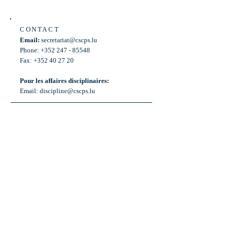
CONTACT
Email:
secretariat@cscps.lu
Phone: +352 247 - 85548
Fax: +352 40 27 20
Pour les affaires disciplinaires:
Email:
discipline@cscps.lu
LOCATION
2, rue Thomas Edison
L-1445 Strassen,
Luxembourg
OPENING HOURS
Mon - Fri: 8:30am - 12am
Weekend: Closed