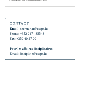
Laurent Mosar, Député ,...
883
CONTACT
Email:
secretariat@cscps.lu
Phone: +352 247 - 85548
Fax: +352 40 27 20
Pour les affaires disciplinaires:
Email:
discipline@cscps.lu
LOCATION
2, rue Thomas Edison
L-1445 Strassen,
Luxembourg
OPENING HOURS
Mon - Fri: 8:30am - 12am
Weekend: Closed