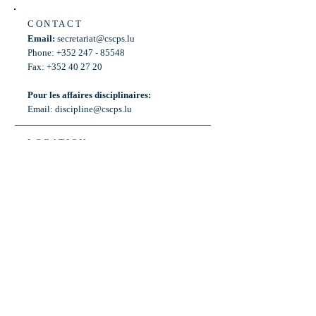
CONTACT
Email:
secretariat@cscps.lu
Phone: +352 247 - 85548
Fax: +352 40 27 20
Pour les affaires disciplinaires:
Email:
discipline@cscps.lu
LOCATION
2, rue Thomas Edison
L-1445 Strassen,
Luxembourg
OPENING HOURS
Mon - Fri: 8:30am - 12am
Weekend: Closed
Bus: ligne 22,