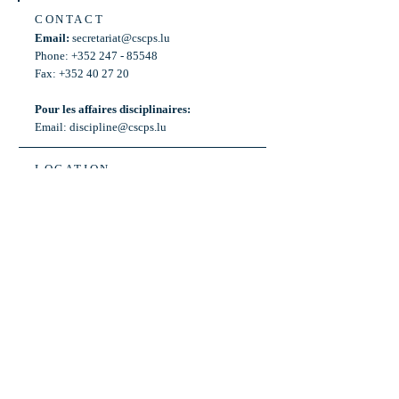
CONTACT
Email:
secretariat@cscps.lu
Phone: +352 247 - 85548
Fax: +352 40 27 20
Pour les affaires disciplinaires:
Email:
discipline@cscps.lu
LOCATION
2, rue Thomas Edison
L-1445 Strassen,
Luxembourg
OPENING HOURS
Mon - Fri: 8:30am - 12am
Weekend: Closed
Bus: ligne 22,
Arrêt « Primeurs »
(Terminus)​