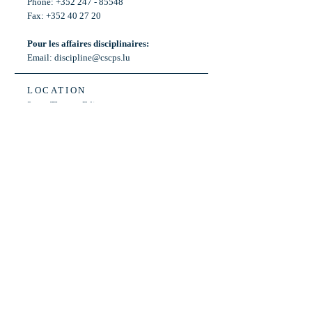
Phone: +352 247 - 85548
Fax: +352 40 27 20
Pour les affaires disciplinaires:
Email:
discipline@cscps.lu
LOCATION
2, rue Thomas Edison
L-1445 Strassen,
Luxembourg
OPENING HOURS
Mon - Fri: 8:30am - 12am
Weekend: Closed
Bus: ligne 22,
Arrêt « Primeurs »
(Terminus)​
Back to Top