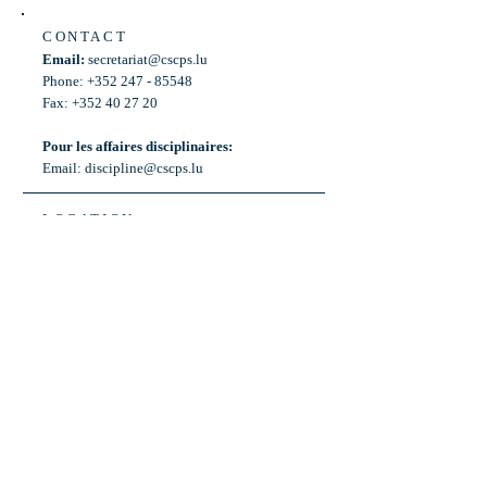
CONTACT
Email:
secretariat@cscps.lu
Phone: +352 247 - 85548
Fax: +352 40 27 20
Pour les affaires disciplinaires:
Email:
discipline@cscps.lu
LOCATION
2, rue Thomas Edison
L-1445 Strassen,
Luxembourg
OPENING HOURS
Mon - Fri: 8:30am - 12am
Weekend: Closed
Bus: ligne 22,