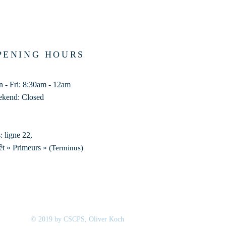
PENING HOURS
 - Fri: 8:30am - 12am
kend: Closed
: ligne 22,
êt « Primeurs »
(Terminus)​
© 2019 by CSCPS, Oliver Koch