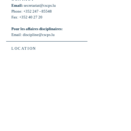
Email:
secretariat@cscps.lu
Phone: +352 247 - 85548
Fax: +352 40 27 20
Pour les affaires disciplinaires:
Email:
discipline@cscps.lu
LOCATION
2, rue Thomas Edison
L-1445 Strassen,
Luxembourg
OPENING HOURS
Mon - Fri: 8:30am - 12am
Weekend: Closed
Bus: ligne 22,
Arrêt « Primeurs »
(Terminus)​