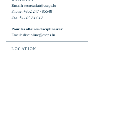
Email:
secretariat@cscps.lu
Phone: +352 247 - 85548
Fax: +352 40 27 20
Pour les affaires disciplinaires:
Email:
discipline@cscps.lu
LOCATION
2, rue Thomas Edison
L-1445 Strassen,
Luxembourg
OPENING HOURS
Mon - Fri: 8:30am - 12am
Weekend: Closed
Bus: ligne 22,
Arrêt « Primeurs »
(Terminus)​