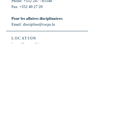
Phone: +352 247 - 85548
Fax: +352 40 27 20
Pour les affaires disciplinaires:
Email:
discipline@cscps.lu
LOCATION
2, rue Thomas Edison
L-1445 Strassen,
Luxembourg
OPENING HOURS
Mon - Fri: 8:30am - 12am
Weekend: Closed
Bus: ligne 22,
Arrêt « Primeurs »
(Terminus)​
Back to Top