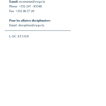
Email:
secretariat@cscps.lu
Phone: +352 247 - 85548
Fax: +352 40 27 20
Pour les affaires disciplinaires:
Email:
discipline@cscps.lu
LOCATION
2, rue Thomas Edison
L-1445 Strassen,
Luxembourg
OPENING HOURS
Mon - Fri: 8:30am - 12am
Weekend: Closed
Bus: ligne 22,
Arrêt « Primeurs »
(Terminus)​