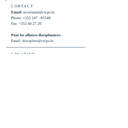
CONTACT
Email:
secretariat@cscps.lu
Phone: +352 247 - 85548
Fax: +352 40 27 20
Pour les affaires disciplinaires:
Email:
discipline@cscps.lu
LOCATION
2, rue Thomas Edison
L-1445 Strassen,
Luxembourg
OPENING HOURS
Mon - Fri: 8:30am - 12am
Weekend: Closed
Bus: ligne 22,
Arrêt « Primeurs »
(Terminus)​