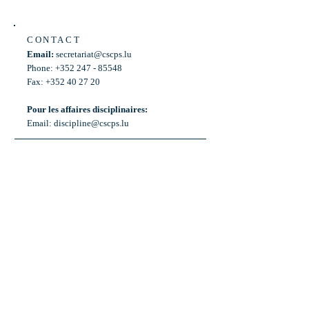
CONTACT
Email:
secretariat@cscps.lu
Phone: +352 247 - 85548
Fax: +352 40 27 20
Pour les affaires disciplinaires:
Email:
discipline@cscps.lu
LOCATION
2, rue Thomas Edison
L-1445 Strassen,
Luxembourg
OPENING HOURS
Mon - Fri: 8:30am - 12am
Weekend: Closed