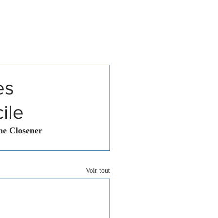
Associations
Contact
es
ile
ne Closener 
Voir tout