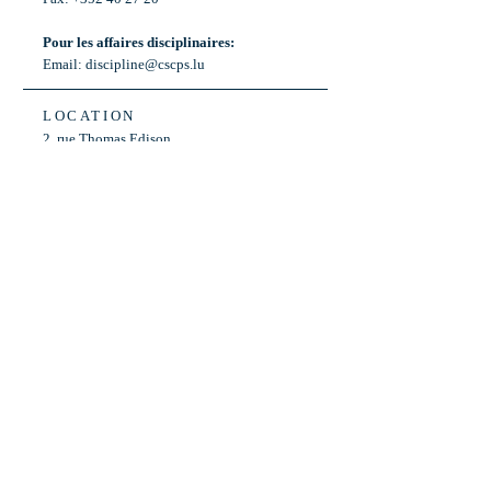
Pour les affaires disciplinaires:
Email:
discipline@cscps.lu
LOCATION
2, rue Thomas Edison
L-1445 Strassen,
Luxembourg
OPENING HOURS
Mon - Fri: 8:30am - 12am
Weekend: Closed
Bus: ligne 22,
Arrêt « Primeurs »
(Terminus)​
Back to Top