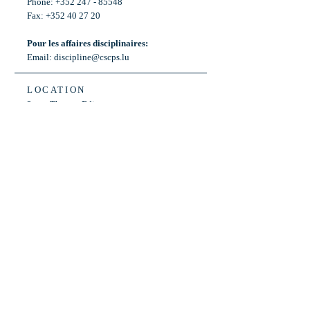
Phone: +352 247 - 85548
Fax: +352 40 27 20
Pour les affaires disciplinaires:
Email:
discipline@cscps.lu
LOCATION
2, rue Thomas Edison
L-1445 Strassen,
Luxembourg
OPENING HOURS
Mon - Fri: 8:30am - 12am
Weekend: Closed
Bus: ligne 22,
Arrêt « Primeurs »
(Terminus)​
Back to Top