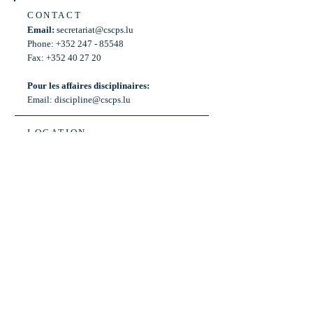
CONTACT
Email:
secretariat@cscps.lu
Phone: +352 247 - 85548
Fax: +352 40 27 20
Pour les affaires disciplinaires:
Email:
discipline@cscps.lu
LOCATION
2, rue Thomas Edison
L-1445 Strassen,
Luxembourg
OPENING HOURS
Mon - Fri: 8:30am - 12am
Weekend: Closed
Bus: ligne 22,
Arrêt « Primeurs »
(Terminus)​