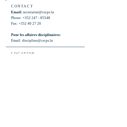
CONTACT
Email:
secretariat@cscps.lu
Phone: +352 247 - 85548
Fax: +352 40 27 20
Pour les affaires disciplinaires:
Email:
discipline@cscps.lu
LOCATION
2, rue Thomas Edison
L-1445 Strassen,
Luxembourg
OPENING HOURS
Mon - Fri: 8:30am - 12am
Weekend: Closed
Bus: ligne 22,
Arrêt « Primeurs »
(Terminus)​