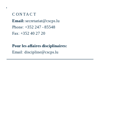
CONTACT
Email:
secretariat@cscps.lu
Phone: +352 247 - 85548
Fax: +352 40 27 20
Pour les affaires disciplinaires:
Email:
discipline@cscps.lu
LOCATION
2, rue Thomas Edison
L-1445 Strassen,
Luxembourg
OPENING HOURS
Mon - Fri: 8:30am - 12am
Weekend: Closed