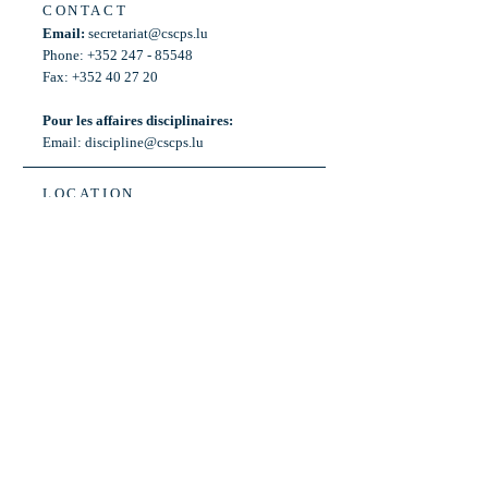
CONTACT
Email:
secretariat@cscps.lu
Phone: +352 247 - 85548
Fax: +352 40 27 20
Pour les affaires disciplinaires:
Email:
discipline@cscps.lu
LOCATION
2, rue Thomas Edison
L-1445 Strassen,
Luxembourg
OPENING HOURS
Mon - Fri: 8:30am - 12am
Weekend: Closed
Bus: ligne 22,
Arrêt « Primeurs »
(Terminus)​